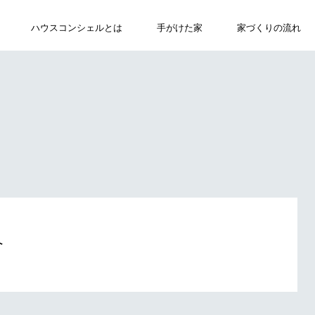
ハウスコンシェルとは
ABOUT
手がけた家
WORKS
家づくりの流れ
FLOW
へ