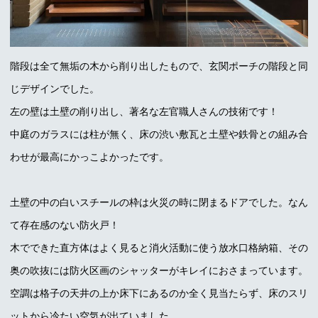
階段は全て無垢の木から削り出したもので、玄関ポーチの階段と同
じデザインでした。
左の壁は土壁の削り出し、著名な左官職人さんの技術です！
中庭のガラスには柱が無く、床の渋い敷瓦と土壁や鉄骨との組み合
わせが最高にかっこよかったです。
土壁の中の白いスチールの枠は火災の時に閉まるドアでした。なん
て存在感のない防火戸！
木でできた直方体はよく見ると消火活動に使う放水口格納箱、その
奥の吹抜には防火区画のシャッターがキレイにおさまっています。
空調は格子の天井の上か床下にあるのか全く見当たらず、床のスリ
ットから冷たい空気が出ていました。