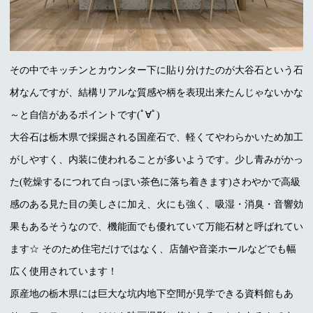
その中でキッチンとカウンター下に貼り分けたのが大谷石という石
材なんですが、結構リアルな質感や柄を表現出来たんじゃないかな
～と自信があるポイントです(ﾟ∀ﾟ)
大谷石は栃木県で採掘される国産石で、軽くてやわらかいため加工
がしやすく、内装に使われることが多いようです。少し青みがかっ
た(乾燥するにつれて白っぽい茶色に落ち着きます)さわやかで高級
感のある見た目の美しさに加え、火にも強く、吸湿・消臭・音響効
果もあるそうなので、機能面でも優れていて万能石材と呼ばれてい
ます☆ そのため住宅だけではなく、店舗や音楽ホールなどでも幅
広く使用されています！
原産地の栃木県には巨大な坑内地下空間が見学できる資料館もあ