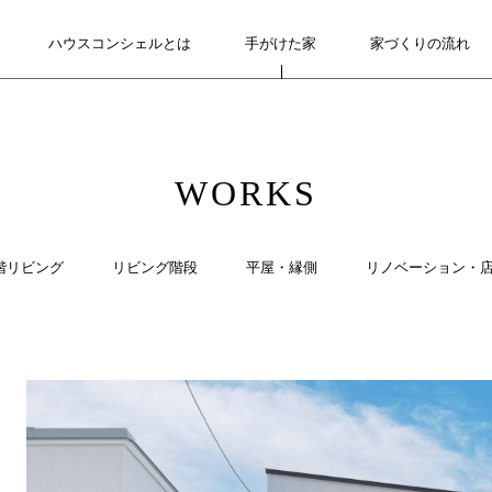
ハウスコンシェルとは
ABOUT
手がけた家
WORKS
家づくりの流れ
FLOW
WORKS
階リビング
リビング階段
平屋・縁側
リノベーション・