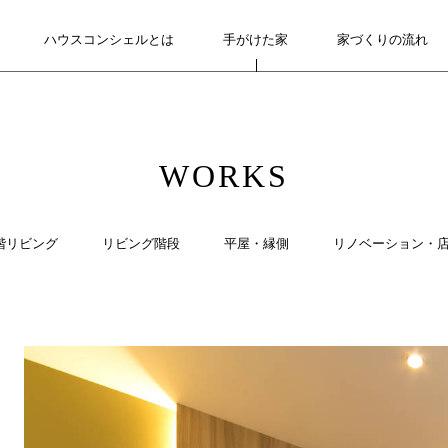
ハウスコンシェルとは
ABOUT
手がけた家
WORKS
家づくりの流れ
FLOW
WORKS
階リビング
リビング階段
平屋・縁側
リノベーション・