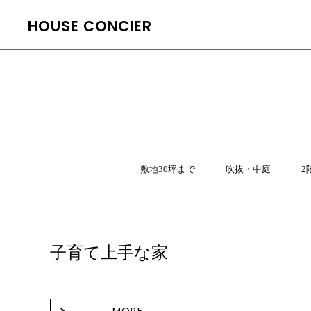
HOUSE CONCIER
敷地30坪まで
吹抜・中庭
2
子育て上手な家
MORE