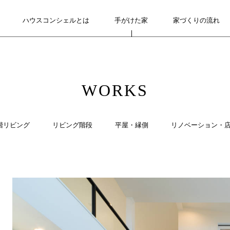
ハウスコンシェルとは
ABOUT
手がけた家
WORKS
家づくりの流れ
FLOW
WORKS
階リビング
リビング階段
平屋・縁側
リノベーション・